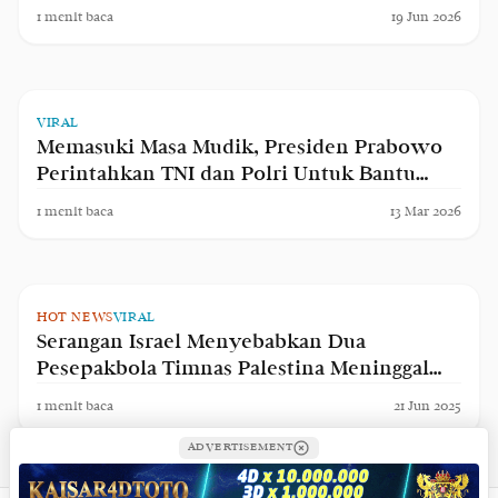
1
menit baca
19 Jun 2026
VIRAL
Memasuki Masa Mudik, Presiden Prabowo
Perintahkan TNI dan Polri Untuk Bantu
Lancarkan Dengan Kerahkan Kapal
1
menit baca
13 Mar 2026
HOT NEWS
VIRAL
Serangan Israel Menyebabkan Dua
Pesepakbola Timnas Palestina Meninggal
Dunia, PFA Mengajukan Permintaan Kepada
1
menit baca
21 Jun 2025
FIFA Untuk Turun Tangan
ADVERTISEMENT